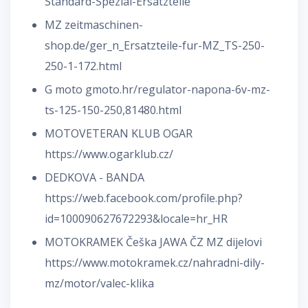
Standard-Spezial-Ersatzteile
MZ zeitmaschinen-
shop.de/ger_n_Ersatzteile-fur-MZ_TS-250-
250-1-172.html
G moto
gmoto.hr/regulator-napona-6v-mz-
ts-125-150-250,81480.html
MOTOVETERAN KLUB OGAR
https://www.ogarklub.cz/
DEDKOVA - BANDA
https://web.facebook.com/profile.php?
id=100090627672293&locale=hr_HR
MOTOKRAMEK Češka JAWA ČZ MZ dijelovi
https://www.motokramek.cz/nahradni-dily-
mz/motor/valec-klika