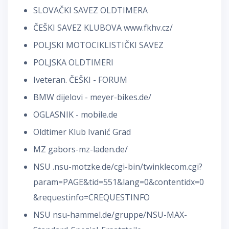
SLOVAČKI SAVEZ OLDTIMERA
ČEŠKI SAVEZ KLUBOVA www.fkhv.cz/
POLJSKI MOTOCIKLISTIČKI SAVEZ
POLJSKA OLDTIMERI
Iveteran. ČEŠKI - FORUM
BMW dijelovi - meyer-bikes.de/
OGLASNIK - mobile.de
Oldtimer Klub Ivanić Grad
MZ
gabors-mz-laden.de/
NSU
.nsu-motzke.de/cgi-bin/twinklecom.cgi?
param=PAGE&tid=551&lang=0&contentidx=0
&requestinfo=CREQUESTINFO
NSU
nsu-hammel.de/gruppe/NSU-MAX-