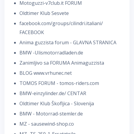
Motoguzzi-v7club.it FORUM
Oldtimer Klub Sesvete
facebook.com/groups/cilindri.italiani/
FACEBOOK
Anima guzzista forum - GLAVNA STRANICA
BMW -Ulismotorradladen.de
Zanimljivo sa FORUMA Animaguzzista
BLOG www.vrhunec.net
TOMOS FORUM - tomos-riders.com
BMW-einzylinder.de/ CENTAR
Oldtimer Klub Škofljica - Slovenija
BMW - Motorrad-stemler.de
MZ - sausewind-shop.co
MZ -TS-250-1-Ersatzteile