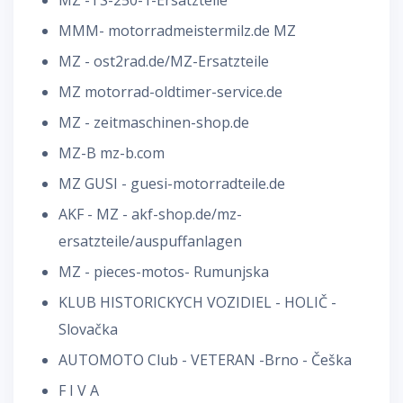
MMM- motorradmeistermilz.de MZ
MZ - ost2rad.de/MZ-Ersatzteile
MZ motorrad-oldtimer-service.de
MZ - zeitmaschinen-shop.de
MZ-B mz-b.com
MZ GUSI - guesi-motorradteile.de
AKF - MZ - akf-shop.de/mz-
ersatzteile/auspuffanlagen
MZ - pieces-motos- Rumunjska
KLUB HISTORICKYCH VOZIDIEL - HOLIČ -
Slovačka
AUTOMOTO Club - VETERAN -Brno - Č
eška
F I V A