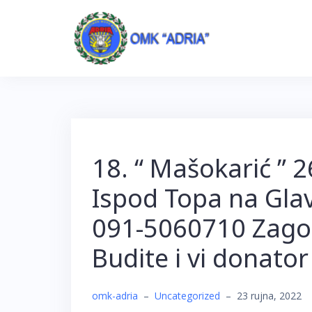
Skip
to
content
18. “ Mašokarić ” 
Ispod Topa na Glavi
091-5060710 Zagor
Budite i vi donator
omk-adria
–
Uncategorized
–
23 rujna, 2022