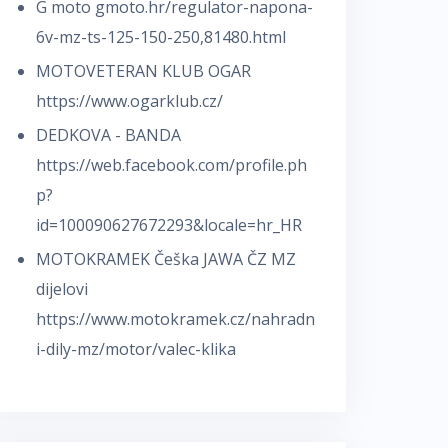
G moto
gmoto.hr/regulator-napona-
6v-mz-ts-125-150-250,81480.html
MOTOVETERAN KLUB OGAR
https://www.ogarklub.cz/
DEDKOVA - BANDA
https://web.facebook.com/profile.ph
p?
id=100090627672293&locale=hr_HR
MOTOKRAMEK Češka JAWA ČZ MZ
dijelovi
https://www.motokramek.cz/nahradn
i-dily-mz/motor/valec-klika