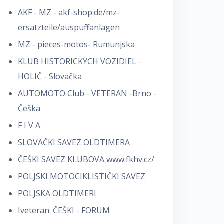
AKF - MZ - akf-shop.de/mz-
ersatzteile/auspuffanlagen
MZ - pieces-motos- Rumunjska
KLUB HISTORICKYCH VOZIDIEL -
HOLIČ - Slovačka
AUTOMOTO Club - VETERAN -Brno -
Č
eška
F I V A
SLOVAČKI SAVEZ OLDTIMERA
ČEŠKI SAVEZ KLUBOVA www.fkhv.cz/
POLJSKI MOTOCIKLISTIČKI SAVEZ
POLJSKA OLDTIMERI
Iveteran. ČEŠKI - FORUM