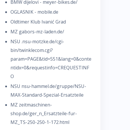
BMW dijelovi - meyer-bikes.de/
OGLASNIK - mobile.de
Oldtimer Klub Ivanić Grad
MZ
gabors-mz-laden.de/
NSU
.nsu-motzke.de/cgi-
bin/twinklecom.cgi?
param=PAGE&tid=551&lang=0&conte
ntidx=0&requestinfo=CREQUESTINF
O
NSU
nsu-hammel.de/gruppe/NSU-
MAX-Standard-Spezial-Ersatzteile
MZ zeitmaschinen-
shop.de/ger_n_Ersatzteile-fur-
MZ_TS-250-250-1-172.html