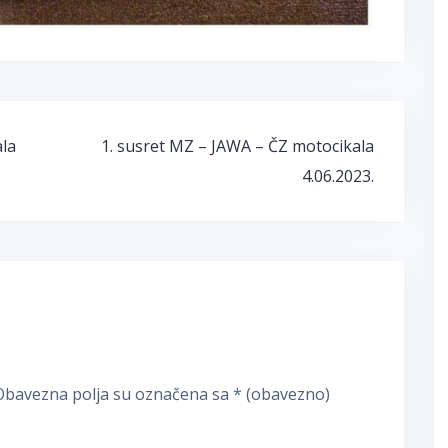
ala
1. susret MZ – JAWA – ČZ motocikala
4.06.2023.
Obavezna polja su označena sa
* (obavezno)