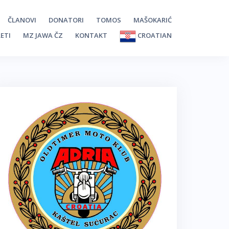
ČLANOVI
DONATORI
TOMOS
MAŠOKARIĆ
ETI
MZ JAWA ČZ
KONTAKT
CROATIAN